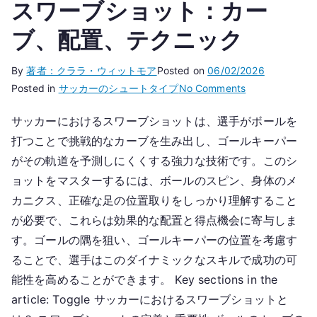
スワーブショット：カー
ブ、配置、テクニック
By
著者：クララ・ウィットモア
Posted on
06/02/2026
on
Posted in
サッカーのシュートタイプ
No Comments
ス
サッカーにおけるスワーブショットは、選手がボールを
ワ
打つことで挑戦的なカーブを生み出し、ゴールキーパー
ー
ブ
がその軌道を予測しにくくする強力な技術です。このシ
シ
ョットをマスターするには、ボールのスピン、身体のメ
ョ
カニクス、正確な足の位置取りをしっかり理解すること
ッ
が必要で、これらは効果的な配置と得点機会に寄与しま
ト：
す。ゴールの隅を狙い、ゴールキーパーの位置を考慮す
カ
ることで、選手はこのダイナミックなスキルで成功の可
ー
能性を高めることができます。 Key sections in the
ブ、
article: Toggle サッカーにおけるスワーブショットと
配