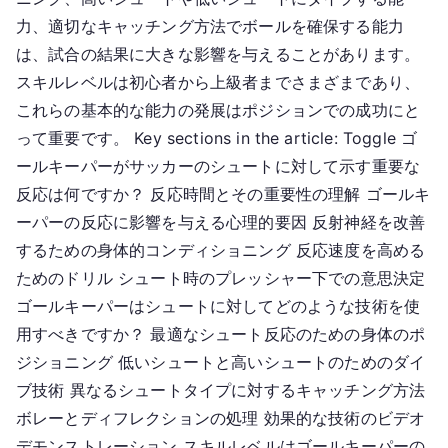
ュ
力、適切なキャッチング方法でボールを確保する能力
ー
は、試合の結果に大きな影響を与えることがあります。
ト
スキルレベルは初心者から上級者までさまざまであり、
に
これらの基本的な能力の発展はポジションでの成功にと
対
って重要です。 Key sections in the article: Toggle ゴ
す
ールキーパーがサッカーのシュートに対して示す重要な
る
ゴ
反応は何ですか？ 反応時間とその重要性の理解 ゴールキ
ー
ーパーの反応に影響を与える心理的要因 反射神経を改善
ル
するための身体的コンディショニング 反応速度を高める
キ
ためのドリル シュート時のプレッシャー下での意思決定
ー
ゴールキーパーはシュートに対してどのような技術を使
パ
用すべきですか？ 最適なシュート反応のための身体のポ
ー
ジショニング 低いシュートと高いシュートのためのダイ
の
ブ技術 異なるシュートタイプに対するキャッチング方法
反
ボレーとディフレクションの処理 効果的な技術のビデオ
応：
反
デモンストレーション スキルレベルはゴールキーパーの