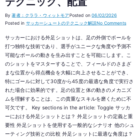
テクニック、配置
By
著者：クララ・ウィットモア
Posted on
06/02/2026
on
Posted in
サッカーシュートのテクニック解説
No Comments
外
サッカーにおける外足ショットは、足の外側でボールを
側
打つ独特な技術であり、選手がユニークな角度や予測不
の
足
可能なボールの動きを生み出すことを可能にします。こ
シ
のショットをマスターすることで、フィールドのさまざ
ョ
まな位置から得点機会を大幅に向上させることができ、
ッ
特にゴールに対して30度から45度の最適な角度で実行さ
ト：
れた場合に効果的です。足の位置と体の動きのメカニズ
角
ムを理解することは、この貴重なスキルを磨くために不
度、
可欠です。 Key sections in the article: Toggle サッカ
テ
ーにおける外足ショットとは？ 外足ショットの定義と重
ク
ニ
要性 外足ショットを使用する一般的なシナリオ 他のシュ
ッ
ーティング技術との比較 外足ショットに最適な角度は？
ク、