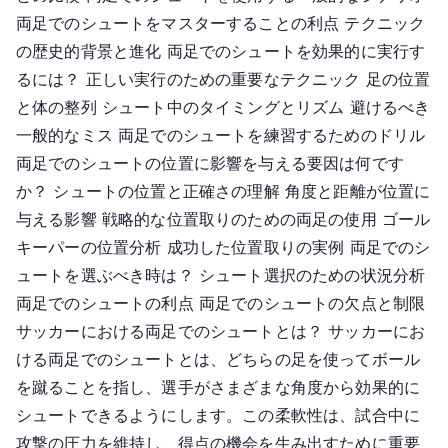
両足でのシュートをマスターすることの利点 テクニック
の歴史的背景と進化 両足でのシュートを効果的に実行す
るには？ 正しい実行のための重要なテクニック 足の位置
と体の整列 シュート中のタイミングとリズム 避けるべき
一般的なミス 両足でのシュートを練習するためのドリル
両足でのシュートの位置に影響を与える要因は何です
か？ シュートの位置と正確さの理解 角度と距離が位置に
与える影響 戦略的な位置取りのための両足の使用 ゴール
キーパーの位置分析 成功した位置取りの実例 両足でのシ
ュートを選ぶべき時は？ シュート選択のための状況分析
両足でのシュートの利点 両足でのシュートの欠点と制限
サッカーにおける両足でのシュートとは？ サッカーにお
ける両足でのシュートとは、どちらの足を使ってボール
を蹴ることを指し、選手がさまざまな角度から効果的に
シュートできるようにします。この柔軟性は、試合中に
攻撃の圧力を維持し、得点の機会を生み出すために重要