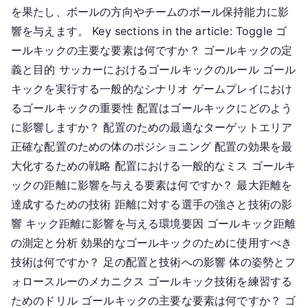
を果たし、ボールの方向やチームのボール保持能力に影
離、
響を与えます。 Key sections in the article: Toggle ゴ
テ
ールキックの主要な要素は何ですか？ ゴールキックの定
ク
ニ
義と目的 サッカーにおけるゴールキックのルール ゴール
ッ
キックを実行する一般的なシナリオ ゲームプレイにおけ
ク
るゴールキックの重要性 配置はゴールキックにどのよう
に影響しますか？ 配置のための最適なターゲットエリア
正確な配置のための体のポジショニング 配置の効果を最
大化するための戦略 配置における一般的なミス ゴールキ
ックの距離に影響を与える要素は何ですか？ 最大距離を
達成するための技術 距離に対する選手の強さと技術の影
響 キック距離に影響を与える環境要因 ゴールキック距離
の測定と分析 効果的なゴールキックのために使用すべき
技術は何ですか？ 足の配置と技術への影響 体の姿勢とフ
ォロースルーのメカニクス ゴールキック技術を練習する
ためのドリル ゴールキックの主要な要素は何ですか？ ゴ