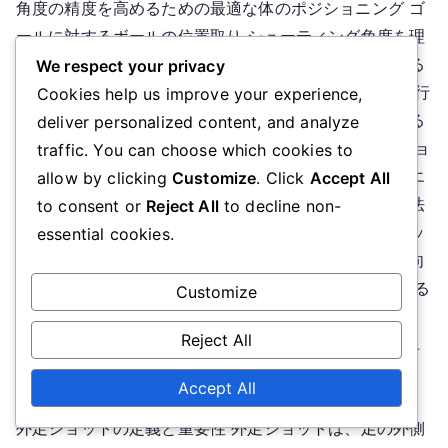
角度の精度を高めるための最適な体のポジショニング ゴ
配
ールに対するボールの位置取り シューティング角度を理
置
解するための視覚的補助 外足ショットの技術を実行する
We respect your privacy
には？ 初心者のためのステップバイステップの指示 実行
Cookies help us improve your experience,
中に避けるべき一般的な間違い 外足ショットを練習する
deliver personalized content, and analyze
ためのドリル 物理的側面：足の位置と体の動き 外足ショ
traffic. You can choose which cookies to
ットを打つとき、どこを狙うべきか？ ゴールの特定のエ
allow by clicking
Customize
. Click
Accept All
リアを狙うための戦略 ゴールキーパーの位置を読む方法
to consent or
Reject All
to decline non-
配置を利用して得点のチャンスを増やす方法 外足ショッ
essential cookies.
トをマスターすることの利点は？ 試合での得点機会の向
上 シューティング技術の多様性の向上 サッカーにおける
Customize
外足ショットとは？ サッカーにおける外足ショットは、
Reject All
選手が足の外側でボールを打つ技術です。この方法はユ
ニークな角度や予測不可能なボールの動きを可能にし、
Accept All
さまざまなゲーム状況で価値のあるスキルとなります。
外足ショットの定義と重要性 外足ショットは、足の外側