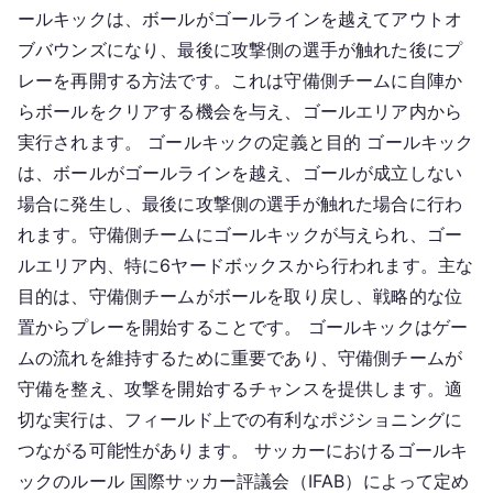
ールキックは、ボールがゴールラインを越えてアウトオ
ブバウンズになり、最後に攻撃側の選手が触れた後にプ
レーを再開する方法です。これは守備側チームに自陣か
らボールをクリアする機会を与え、ゴールエリア内から
実行されます。 ゴールキックの定義と目的 ゴールキック
は、ボールがゴールラインを越え、ゴールが成立しない
場合に発生し、最後に攻撃側の選手が触れた場合に行わ
れます。守備側チームにゴールキックが与えられ、ゴー
ルエリア内、特に6ヤードボックスから行われます。主な
目的は、守備側チームがボールを取り戻し、戦略的な位
置からプレーを開始することです。 ゴールキックはゲー
ムの流れを維持するために重要であり、守備側チームが
守備を整え、攻撃を開始するチャンスを提供します。適
切な実行は、フィールド上での有利なポジショニングに
つながる可能性があります。 サッカーにおけるゴールキ
ックのルール 国際サッカー評議会（IFAB）によって定め