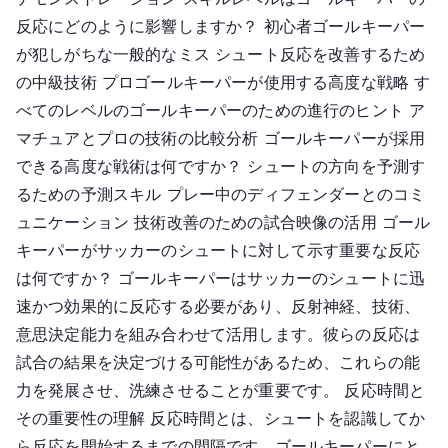
応、
反応にどのように影響しますか？ 初心者ゴールキーパー
テ
が犯しがちな一般的なミス シュート反応を改善するため
ク
の中級技術 プロゴールキーパーが使用する高度な戦略 す
ニ
べてのレベルのゴールキーパーのための進行のヒント ア
ッ
マチュアとプロの技術の比較分析 ゴールキーパーが採用
ク、
できる高度な戦術は何ですか？ シュートの方向を予測す
ス
るための予測スキル プレー中のディフェンダーとのコミ
キ
ル
ュニケーション 技術改善のための試合映像の活用 ゴール
レ
キーパーがサッカーのシュートに対して示す重要な反応
ベ
は何ですか？ ゴールキーパーはサッカーのシュートに迅
ル
速かつ効果的に反応する必要があり、反射神経、技術、
意思決定能力を組み合わせて活用します。彼らの反応は
試合の結果を決定づける可能性があるため、これらの能
力を発展させ、洗練させることが重要です。 反応時間と
その重要性の理解 反応時間とは、シュートを認識してか
ら反応を開始するまでの間隔です。ゴールキーパーにと