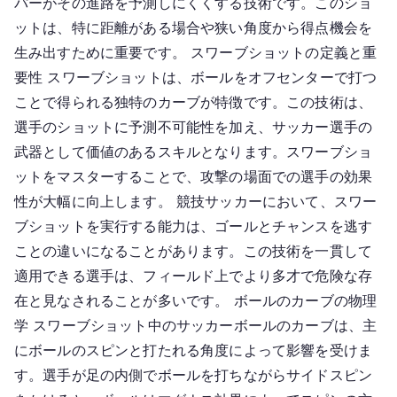
パーがその進路を予測しにくくする技術です。このショ
ットは、特に距離がある場合や狭い角度から得点機会を
生み出すために重要です。 スワーブショットの定義と重
要性 スワーブショットは、ボールをオフセンターで打つ
ことで得られる独特のカーブが特徴です。この技術は、
選手のショットに予測不可能性を加え、サッカー選手の
武器として価値のあるスキルとなります。スワーブショ
ットをマスターすることで、攻撃の場面での選手の効果
性が大幅に向上します。 競技サッカーにおいて、スワー
ブショットを実行する能力は、ゴールとチャンスを逃す
ことの違いになることがあります。この技術を一貫して
適用できる選手は、フィールド上でより多才で危険な存
在と見なされることが多いです。 ボールのカーブの物理
学 スワーブショット中のサッカーボールのカーブは、主
にボールのスピンと打たれる角度によって影響を受けま
す。選手が足の内側でボールを打ちながらサイドスピン