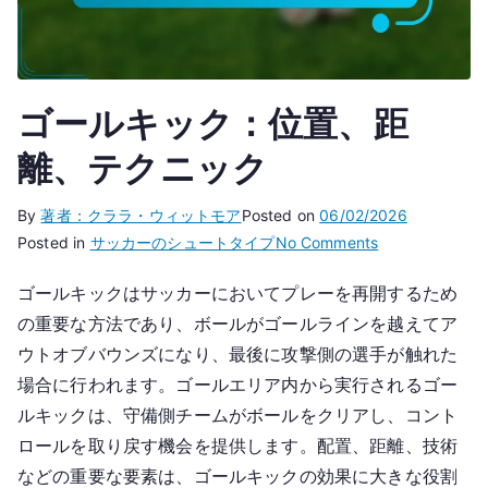
ゴールキック：位置、距
離、テクニック
By
著者：クララ・ウィットモア
Posted on
06/02/2026
on
Posted in
サッカーのシュートタイプ
No Comments
ゴ
ゴールキックはサッカーにおいてプレーを再開するため
ー
の重要な方法であり、ボールがゴールラインを越えてア
ル
キ
ウトオブバウンズになり、最後に攻撃側の選手が触れた
ッ
場合に行われます。ゴールエリア内から実行されるゴー
ク：
ルキックは、守備側チームがボールをクリアし、コント
位
ロールを取り戻す機会を提供します。配置、距離、技術
置、
などの重要な要素は、ゴールキックの効果に大きな役割
距