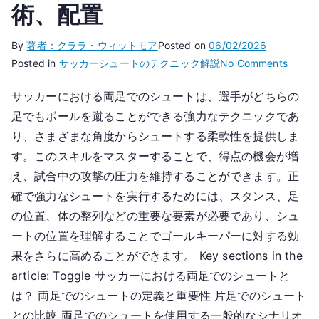
術、配置
By
著者：クララ・ウィットモア
Posted on
06/02/2026
on
Posted in
サッカーシュートのテクニック解説
No Comments
二
サッカーにおける両足でのシュートは、選手がどちらの
足
足でもボールを蹴ることができる強力なテクニックであ
シ
ョ
り、さまざまな角度からシュートする柔軟性を提供しま
ッ
す。このスキルをマスターすることで、得点の機会が増
ト：
え、試合中の攻撃の圧力を維持することができます。正
多
確で強力なシュートを実行するためには、スタンス、足
様
の位置、体の整列などの重要な要素が必要であり、シュ
性、
ートの位置を理解することでゴールキーパーに対する効
技
果をさらに高めることができます。 Key sections in the
術、
article: Toggle サッカーにおける両足でのシュートと
配
置
は？ 両足でのシュートの定義と重要性 片足でのシュート
との比較 両足でのシュートを使用する一般的なシナリオ