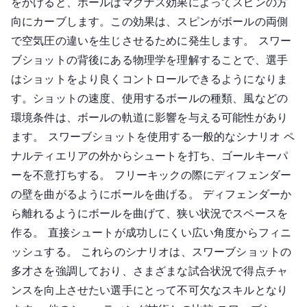
をかけると、ボールはマグナス効果によってスピンの方
向にカーブします。この効果は、スピンがボールの両側
で空気圧の違いを生じさせるために発生します。 スワー
ブショットの背後にある物理学を理解することで、選手
はショットをより良くコントロールできるようになりま
す。ショットの速度、使用するボールの種類、風などの
環境条件は、ボールの軌道に影響を与える可能性があり
ます。 スワーブショットを使用する一般的なシナリオ ペ
ナルティエリアの外からシュートを打ち、ゴールキーパ
ーを不意打ちする。 フリーキックの際にディフェンダー
の壁を曲がるようにボールを曲げる。 ディフェンダーか
ら離れるようにボールを曲げて、狭い状況でスペースを
作る。 直接シュートが成功しにくい広い角度からフィニ
ッシュする。 これらのシナリオは、スワーブショットの
多才さを強調しており、さまざまな試合状況で得点チャ
ンスを向上させたい選手にとって不可欠なスキルとなり