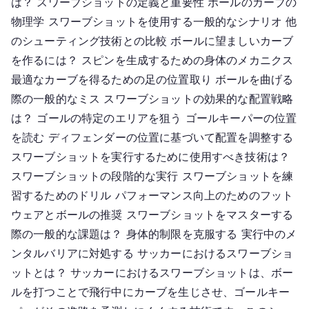
置、
は？ スワーブショットの定義と重要性 ボールのカーブの
テ
物理学 スワーブショットを使用する一般的なシナリオ 他
ク
のシューティング技術との比較 ボールに望ましいカーブ
ニ
を作るには？ スピンを生成するための身体のメカニクス
ッ
最適なカーブを得るための足の位置取り ボールを曲げる
ク
際の一般的なミス スワーブショットの効果的な配置戦略
は？ ゴールの特定のエリアを狙う ゴールキーパーの位置
を読む ディフェンダーの位置に基づいて配置を調整する
スワーブショットを実行するために使用すべき技術は？
スワーブショットの段階的な実行 スワーブショットを練
習するためのドリル パフォーマンス向上のためのフット
ウェアとボールの推奨 スワーブショットをマスターする
際の一般的な課題は？ 身体的制限を克服する 実行中のメ
ンタルバリアに対処する サッカーにおけるスワーブショ
ットとは？ サッカーにおけるスワーブショットは、ボー
ルを打つことで飛行中にカーブを生じさせ、ゴールキー