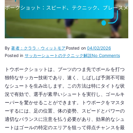
By
著者：クララ・ウィットモア
Posted on
04/02/2026
on
Posted in
サッカーシュートのテクニック解説
No Comments
ト
トウポークショットは、ブーツのつま先でボールを打つ
ウ
独特なサッカー技術であり、速く、しばしば予測不可能
ポ
ー
なシュートを生み出します。この方法は特にタイトな状
ク
況で有効で、選手が素早いシュートを実行し、ゴールキ
シ
ーパーを驚かせることができます。トウポークをマスタ
ョ
ーするには、足の位置、体の姿勢、スピードとパワーの
ッ
適切なバランスに注意を払う必要があり、効果的なシュ
ト：
ートはゴールの特定のエリアを狙って得点チャンスを最
ス