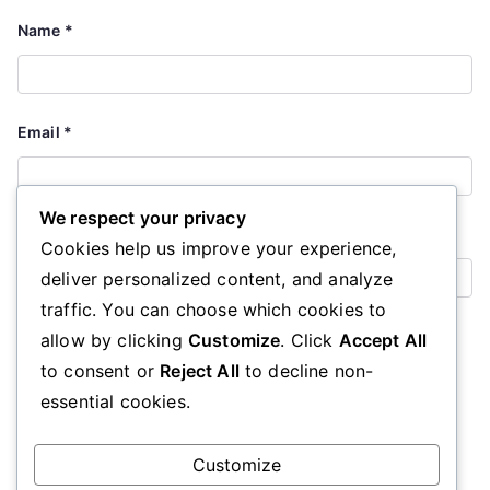
Name
*
Email
*
We respect your privacy
Website
Cookies help us improve your experience,
deliver personalized content, and analyze
traffic. You can choose which cookies to
Save my name, email, and website in this browser for the
allow by clicking
Customize
. Click
Accept All
next time I comment.
to consent or
Reject All
to decline non-
essential cookies.
Customize