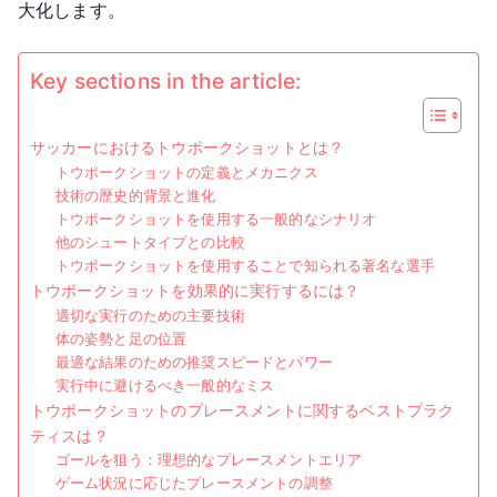
大化します。
ピ
ー
ド、
Key sections in the article:
テ
ク
サッカーにおけるトウポークショットとは？
ニ
トウポークショットの定義とメカニクス
ッ
技術の歴史的背景と進化
ク、
トウポークショットを使用する一般的なシナリオ
プ
他のシュートタイプとの比較
レ
トウポークショットを使用することで知られる著名な選手
トウポークショットを効果的に実行するには？
ー
適切な実行のための主要技術
ス
体の姿勢と足の位置
メ
最適な結果のための推奨スピードとパワー
ン
実行中に避けるべき一般的なミス
ト
トウポークショットのプレースメントに関するベストプラク
ティスは？
ゴールを狙う：理想的なプレースメントエリア
ゲーム状況に応じたプレースメントの調整