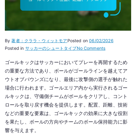
By
著者：クララ・ウィットモア
Posted on
06/02/2026
on
Posted in
サッカーのシュートタイプ
No Comments
ゴ
ゴールキックはサッカーにおいてプレーを再開するため
ー
の重要な方法であり、ボールがゴールラインを越えてア
ル
キ
ウトオブバウンズになり、最後に攻撃側の選手が触れた
ッ
場合に行われます。ゴールエリア内から実行されるゴー
ク：
ルキックは、守備側チームがボールをクリアし、コント
位
ロールを取り戻す機会を提供します。配置、距離、技術
置、
などの重要な要素は、ゴールキックの効果に大きな役割
距
を果たし、ボールの方向やチームのボール保持能力に影
離、
響を与えます。
テ