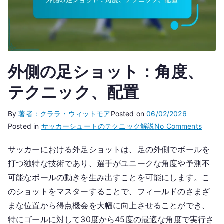
外側の足ショット：角度、
テクニック、配置
By
著者：クララ・ウィットモア
Posted on
06/02/2026
on
Posted in
サッカーシュートのテクニック解説
No Comments
外
サッカーにおける外足ショットは、足の外側でボールを
側
打つ独特な技術であり、選手がユニークな角度や予測不
の
足
可能なボールの動きを生み出すことを可能にします。こ
シ
のショットをマスターすることで、フィールドのさまざ
ョ
まな位置から得点機会を大幅に向上させることができ、
ッ
特にゴールに対して30度から45度の最適な角度で実行さ