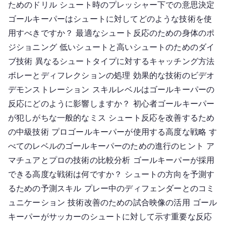
ためのドリル シュート時のプレッシャー下での意思決定
ー
ゴールキーパーはシュートに対してどのような技術を使
パ
用すべきですか？ 最適なシュート反応のための身体のポ
ー
ジショニング 低いシュートと高いシュートのためのダイ
の
ブ技術 異なるシュートタイプに対するキャッチング方法
反
ボレーとディフレクションの処理 効果的な技術のビデオ
応：
反
デモンストレーション スキルレベルはゴールキーパーの
応、
反応にどのように影響しますか？ 初心者ゴールキーパー
テ
が犯しがちな一般的なミス シュート反応を改善するため
ク
の中級技術 プロゴールキーパーが使用する高度な戦略 す
ニ
べてのレベルのゴールキーパーのための進行のヒント ア
ッ
マチュアとプロの技術の比較分析 ゴールキーパーが採用
ク、
できる高度な戦術は何ですか？ シュートの方向を予測す
ス
るための予測スキル プレー中のディフェンダーとのコミ
キ
ル
ュニケーション 技術改善のための試合映像の活用 ゴール
レ
キーパーがサッカーのシュートに対して示す重要な反応
ベ