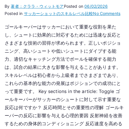
By
著者：クララ・ウィットモア
Posted on
06/02/2026
on
Posted in
サッカーショットのスキルレベル比較
No Comments
サ
ゴールキーパーはサッカーにおいて重要な役割を果た
ッ
し、シュートに効果的に対応するためには迅速な反応と
カ
ー
さまざまな技術の習得が求められます。正しいポジショ
シ
ニング、高いシュートや低いシュートにダイブする能
ュ
力、適切なキャッチング方法でボールを確保する能力
ー
は、試合の結果に大きな影響を与えることがあります。
ト
スキルレベルは初心者から上級者までさまざまであり、
に
これらの基本的な能力の発展はポジションでの成功にと
対
って重要です。 Key sections in the article: Toggle ゴ
す
ールキーパーがサッカーのシュートに対して示す重要な
る
ゴ
反応は何ですか？ 反応時間とその重要性の理解 ゴールキ
ー
ーパーの反応に影響を与える心理的要因 反射神経を改善
ル
するための身体的コンディショニング 反応速度を高める
キ