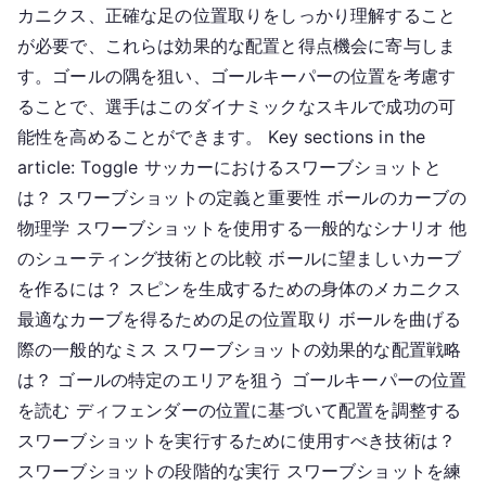
ョ
カニクス、正確な足の位置取りをしっかり理解すること
ッ
が必要で、これらは効果的な配置と得点機会に寄与しま
ト：
す。ゴールの隅を狙い、ゴールキーパーの位置を考慮す
カ
ることで、選手はこのダイナミックなスキルで成功の可
ー
能性を高めることができます。 Key sections in the
ブ、
article: Toggle サッカーにおけるスワーブショットと
配
置、
は？ スワーブショットの定義と重要性 ボールのカーブの
テ
物理学 スワーブショットを使用する一般的なシナリオ 他
ク
のシューティング技術との比較 ボールに望ましいカーブ
ニ
を作るには？ スピンを生成するための身体のメカニクス
ッ
最適なカーブを得るための足の位置取り ボールを曲げる
ク
際の一般的なミス スワーブショットの効果的な配置戦略
は？ ゴールの特定のエリアを狙う ゴールキーパーの位置
を読む ディフェンダーの位置に基づいて配置を調整する
スワーブショットを実行するために使用すべき技術は？
スワーブショットの段階的な実行 スワーブショットを練