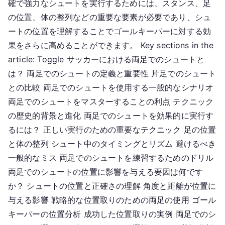
確で強力なシュートを実行するためには、スタンス、足
様
の位置、体の整列などの重要な要素が必要であり、シュ
性、
ートの位置を理解することでゴールキーパーに対する効
技
果をさらに高めることができます。 Key sections in the
術、
article: Toggle サッカーにおける両足でのシュートと
配
置
は？ 両足でのシュートの定義と重要性 片足でのシュート
との比較 両足でのシュートを使用する一般的なシナリオ
両足でのシュートをマスターすることの利点 テクニック
の歴史的背景と進化 両足でのシュートを効果的に実行す
るには？ 正しい実行のための重要なテクニック 足の位置
と体の整列 シュート中のタイミングとリズム 避けるべき
一般的なミス 両足でのシュートを練習するためのドリル
両足でのシュートの位置に影響を与える要因は何です
か？ シュートの位置と正確さの理解 角度と距離が位置に
与える影響 戦略的な位置取りのための両足の使用 ゴール
キーパーの位置分析 成功した位置取りの実例 両足でのシ