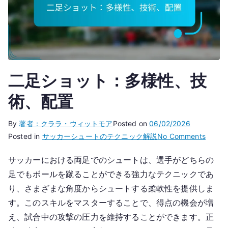
二足ショット：多様性、技
術、配置
By
著者：クララ・ウィットモア
Posted on
06/02/2026
on
Posted in
サッカーシュートのテクニック解説
No Comments
二
サッカーにおける両足でのシュートは、選手がどちらの
足
足でもボールを蹴ることができる強力なテクニックであ
シ
ョ
り、さまざまな角度からシュートする柔軟性を提供しま
ッ
す。このスキルをマスターすることで、得点の機会が増
ト：
え、試合中の攻撃の圧力を維持することができます。正
多