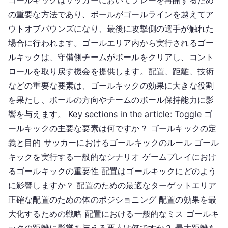
ゴールキックはサッカーにおいてプレーを再開するため
ー
の重要な方法であり、ボールがゴールラインを越えてア
ル
キ
ウトオブバウンズになり、最後に攻撃側の選手が触れた
ッ
場合に行われます。ゴールエリア内から実行されるゴー
ク：
ルキックは、守備側チームがボールをクリアし、コント
位
ロールを取り戻す機会を提供します。配置、距離、技術
置、
などの重要な要素は、ゴールキックの効果に大きな役割
距
を果たし、ボールの方向やチームのボール保持能力に影
離、
響を与えます。 Key sections in the article: Toggle ゴ
テ
ールキックの主要な要素は何ですか？ ゴールキックの定
ク
ニ
義と目的 サッカーにおけるゴールキックのルール ゴール
ッ
キックを実行する一般的なシナリオ ゲームプレイにおけ
ク
るゴールキックの重要性 配置はゴールキックにどのよう
に影響しますか？ 配置のための最適なターゲットエリア
正確な配置のための体のポジショニング 配置の効果を最
大化するための戦略 配置における一般的なミス ゴールキ