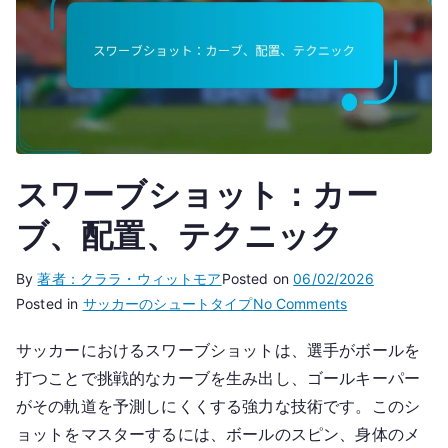
スワーブショット：カー
ブ、配置、テクニック
By
著者：クララ・ウィットモア
Posted on
06/02/2026
on
Posted in
サッカーのシュートタイプ
No Comments
ス
サッカーにおけるスワーブショットは、選手がボールを
ワ
打つことで挑戦的なカーブを生み出し、ゴールキーパー
ー
ブ
がその軌道を予測しにくくする強力な技術です。このシ
シ
ョットをマスターするには、ボールのスピン、身体のメ