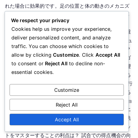
ト：
れた場合に効果的です。足の位置と体の動きのメカニズ
角
ムを理解することは、この貴重なスキルを磨くために不
度、
We respect your privacy
可欠です。 Key sections in the article: Toggle サッカ
テ
Cookies help us improve your experience,
ーにおける外足ショットとは？ 外足ショットの定義と重
ク
deliver personalized content, and analyze
ニ
要性 外足ショットを使用する一般的なシナリオ 他のシュ
traffic. You can choose which cookies to
ッ
ーティング技術との比較 外足ショットに最適な角度は？
allow by clicking
Customize
. Click
Accept All
ク、
角度の精度を高めるための最適な体のポジショニング ゴ
配
to consent or
Reject All
to decline non-
ールに対するボールの位置取り シューティング角度を理
置
essential cookies.
解するための視覚的補助 外足ショットの技術を実行する
には？ 初心者のためのステップバイステップの指示 実行
Customize
中に避けるべき一般的な間違い 外足ショットを練習する
ためのドリル 物理的側面：足の位置と体の動き 外足ショ
Reject All
ットを打つとき、どこを狙うべきか？ ゴールの特定のエ
リアを狙うための戦略 ゴールキーパーの位置を読む方法
Accept All
配置を利用して得点のチャンスを増やす方法 外足ショッ
トをマスターすることの利点は？ 試合での得点機会の向