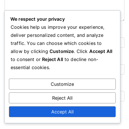
We respect your privacy
Cookies help us improve your experience,
Name
*
deliver personalized content, and analyze
traffic. You can choose which cookies to
allow by clicking
Customize
. Click
Accept All
Email
*
to consent or
Reject All
to decline non-
essential cookies.
Customize
Website
Reject All
Save my name, email, and website in this browser for the
Accept All
next time I comment.