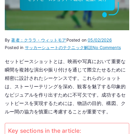
By
著者：クララ・ウィットモア
Posted on
05/02/2026
on
Posted in
サッカーシュートのテクニック解説
No Comments
セ
セットピースショットとは、映画や写真において重要な
ッ
瞬間を複雑な演出や振り付けを通じて際立たせるために
ト
ピ
精密に設計されたシーケンスです。これらのショット
ー
は、ストーリーテリングを深め、観客を魅了する印象的
ス
なビジュアルを作り出すために不可欠です。成功するセ
シ
ットピースを実現するためには、物語の目的、構図、ク
ョ
ルー間の協力を慎重に考慮することが重要です。
ッ
ト：
戦
Key sections in the article: