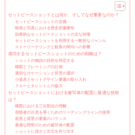
略、
配
セットピースショットとは何か、そしてなぜ重要なのか？
置、
セットピースショットの定義
実
映画と写真における歴史的重要性
行
効果的なセットピースショットの主な特徴
セットピースショットを利用する一般的なジャンル
ストーリーテリングと観客の関与への影響
成功するセットピースショットのための戦略は？
ショットの物語の目的を特定する
構図とフレーミングの計画
適切なロケーションと背景の選択
小道具とセットデザイン要素の取り入れ
クルーとタレントとの協力
セットピースショットにおける被写体の配置に最適な技術
は？
構図における三分割法の理解
視聴者の注意を導くためのリーディングラインの使用
前景と背景の要素のバランス
最適な照明のための被写体の配置
ショットに深さと次元を作り出す