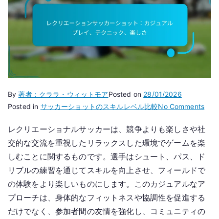
By
著者：クララ・ウィットモア
Posted on
28/01/2026
on
Posted in
サッカーショットのスキルレベル比較
No Comments
レ
レクリエーショナルサッカーは、競争よりも楽しさや社
ク
交的な交流を重視したリラックスした環境でゲームを楽
リ
エ
しむことに関するものです。選手はシュート、パス、ド
ー
リブルの練習を通じてスキルを向上させ、フィールドで
シ
の体験をより楽しいものにします。このカジュアルなア
ョ
プローチは、身体的なフィットネスや協調性を促進する
ン
だけでなく、参加者間の友情を強化し、コミュニティの
サ