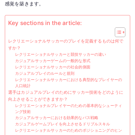
感覚を築きます。
ッ
カ
ー
Key sections in the article:
シ
ョ
レクリエーショナルサッカーのプレイを定義するものは何で
ッ
すか？
ト：
レクリエーショナルサッカーと競技サッカーの違い
カ
カジュアルサッカーゲームの一般的な形式
ジ
レクリエーショナルサッカーの社会的側面
カジュアルプレイのルールと規則
ュ
レクリエーショナルサッカーにおける典型的なプレイヤーの
ア
人口統計
ル
選手はカジュアルプレイのためにサッカー技術をどのように
プ
向上させることができますか？
レ
レクリエーショナルプレイヤーのための基本的なシューティ
イ、
ング技術
カジュアルサッカーにおける効果的なパス戦略
テ
カジュアルゲームプレイを向上させるドリブルスキル
ク
レクリエーショナルサッカーのためのポジショニングのヒン
ニ