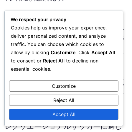
シンガードの重要性
We respect your privacy
Cookies help us improve your experience,
シンガードは、レクリエーショナルサッカー中の怪我か
deliver personalized content, and analyze
ら選手を保護するために不可欠です。衝撃を吸収し、偶
traffic. You can choose which cookies to
発的な衝突による打撲や骨折のリスクを減少させます。
allow by clicking
Customize
. Click
Accept All
動きを妨げないように、しっかりとフィットし、すね全
to consent or
Reject All
to decline non-
体をカバーするシンガードを選ぶことをお勧めします。
essential cookies.
シンガードを選ぶ際には、プレイのレベルや個人の快適
さを考慮してください。カジュアルプレイ用の軽量モデ
Customize
ルがあり、競技環境にはより頑丈なオプションが必要な
Reject All
場合があります。プレイ中にずれないように、ストラッ
プやスリーブでしっかりと固定してください。
Accept All
レクリエーショナルサッカーに適し