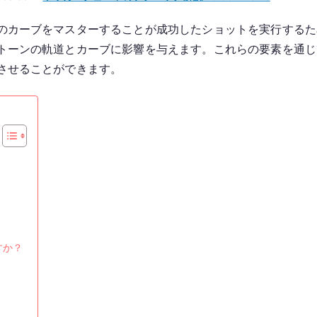
カ
のカーブをマスターすることが成功したショットを実行するた
ー
トーンの軌道とカーブに影響を与えます。これらの要素を通じ
ル
シ
させることができます。
ョ
ッ
ト：
足
の
位
置、
角
度、
カ
すか？
ー
ブ