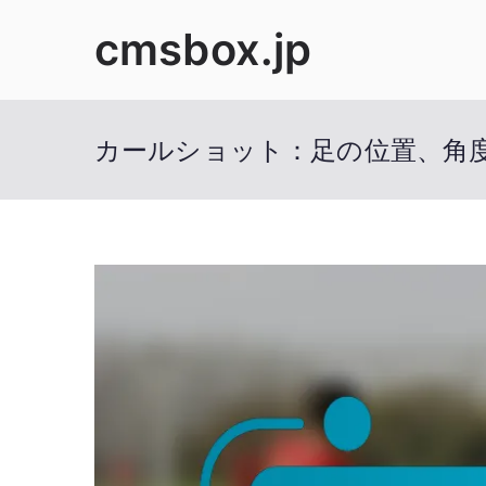
Skip
cmsbox.jp
to
content
カールショット：足の位置、角