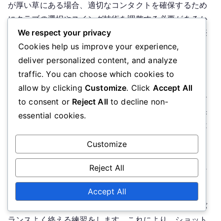
が厚い草にある場合、適切なコンタクトを確保するため
にクラブの選択やスイング技術を調整する必要があるか
もしれません。さまざまなライで練習することで、実際
We respect your privacy
のプレー中に適応力を高めることができます。
Cookies help us improve your experience,
deliver personalized content, and analyze
フォロースルーの欠如
traffic. You can choose which cookies to
allow by clicking
Customize
. Click
Accept All
チップショットにおける一般的な見落としは、フォロー
to consent or
Reject All
to decline non-
スルーを無視することであり、これが一貫性のない結果
essential cookies.
をもたらす可能性があります。適切なフォロースルーは
バランスを維持し、インパクト時にクラブフェースがス
Customize
クエアのままになることを保証します。これがなけれ
ば、ショットは精度や距離のコントロールを欠くことに
Reject All
なります。
Accept All
フォロースルーを改善するためには、スイングを高くバ
ランスよく終える練習をします。これにより、ショット