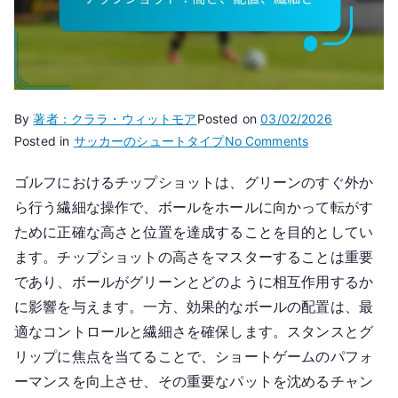
By
著者：クララ・ウィットモア
Posted on
03/02/2026
on
Posted in
サッカーのシュートタイプ
No Comments
チ
ゴルフにおけるチップショットは、グリーンのすぐ外か
ッ
ら行う繊細な操作で、ボールをホールに向かって転がす
プ
シ
ために正確な高さと位置を達成することを目的としてい
ョ
ます。チップショットの高さをマスターすることは重要
ッ
であり、ボールがグリーンとどのように相互作用するか
ト：
に影響を与えます。一方、効果的なボールの配置は、最
高
適なコントロールと繊細さを確保します。スタンスとグ
さ、
リップに焦点を当てることで、ショートゲームのパフォ
配
ーマンスを向上させ、その重要なパットを沈めるチャン
置、